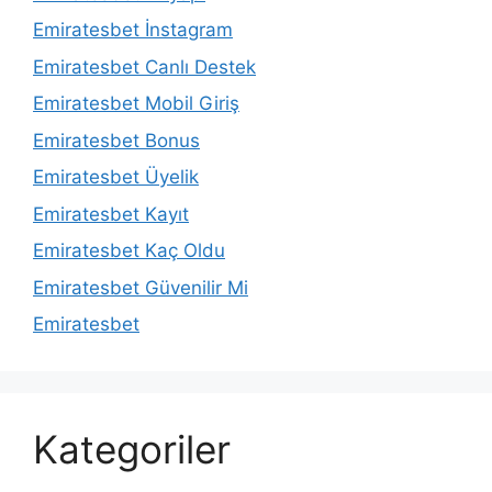
Emiratesbet İnstagram
Emiratesbet Canlı Destek
Emiratesbet Mobil Giriş
Emiratesbet Bonus
Emiratesbet Üyelik
Emiratesbet Kayıt
Emiratesbet Kaç Oldu
Emiratesbet Güvenilir Mi
Emiratesbet
Kategoriler