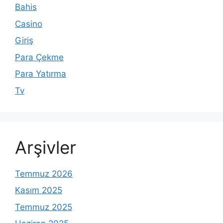
Bahis
Casino
Giriş
Para Çekme
Para Yatırma
Tv
Arşivler
Temmuz 2026
Kasım 2025
Temmuz 2025