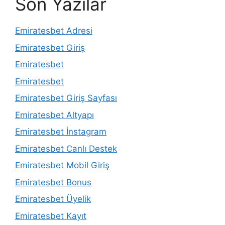
Son Yazılar
Emiratesbet Adresi
Emiratesbet Giriş
Emiratesbet
Emiratesbet
Emiratesbet Giriş Sayfası
Emiratesbet Altyapı
Emiratesbet İnstagram
Emiratesbet Canlı Destek
Emiratesbet Mobil Giriş
Emiratesbet Bonus
Emiratesbet Üyelik
Emiratesbet Kayıt