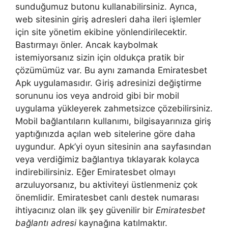
sunduğumuz butonu kullanabilirsiniz. Ayrıca,
web sitesinin giriş adresleri daha ileri işlemler
için site yönetim ekibine yönlendirilecektir.
Bastırmayı önler. Ancak kaybolmak
istemiyorsanız sizin için oldukça pratik bir
çözümümüz var. Bu aynı zamanda Emiratesbet
Apk uygulamasıdır. Giriş adresinizi değiştirme
sorununu ios veya android gibi bir mobil
uygulama yükleyerek zahmetsizce çözebilirsiniz.
Mobil bağlantıların kullanımı, bilgisayarınıza giriş
yaptığınızda açılan web sitelerine göre daha
uygundur. Apk’yi oyun sitesinin ana sayfasından
veya verdiğimiz bağlantıya tıklayarak kolayca
indirebilirsiniz. Eğer Emiratesbet olmayı
arzuluyorsanız, bu aktiviteyi üstlenmeniz çok
önemlidir. Emiratesbet canlı destek numarası
ihtiyacınız olan ilk şey güvenilir bir
Emiratesbet
bağlantı adresi
kaynağına katılmaktır.