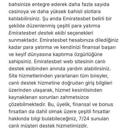
bahsinize entegre ederek daha fazla sayıda
casinoya ve daha yüksek bahisli slotlara
katılabilirsiniz. Şu anda Emiratesbet belirli bir
şekilde düzenlenmiş çeşitli para yatırma
Emiratesbet destek ekibi
seçenekleri
sunmaktadır. Emiratesbet hesabınıza dilediğiniz
kadar para yatırma ve kendinizi finansal başarı
ve keyif dünyasına kaptırma özgürlüğüne
sahipsiniz. Emiratesbet web sitesinin canlı
destek ekibinden anında yardım alabilirsiniz.
Site hizmetlerinden yararlanan tüm bireyler,
canlı destek hizmetine doğrudan giriş bilgileri
üzerinden ulaşarak, hizmet kesintisinden
kaynaklanan sorunları zahmetsizce
çözebilmektedir. Bu, üyelik, finansal ve bonus
fırsatları da dahil olmak üzere çeşitli fırsatlar
hakkında bilgi bulabileceğiniz, 7/24 sunulan
canlı müşteri destek hizmetimizdir.