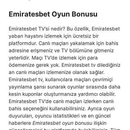
Emiratesbet Oyun Bonusu
Emiratesbet TV’si nedir? Bu özellik, Emiratesbet
yaban hayatını izlemek için ücretsiz bir
platformdur. Canlı maçları yakalamak için bahis
adresine erişmeniz ve TV bölümüne gitmeniz
yeterlidir. Maçı TV’de izlemek için para
ödemenize gerek yok. Emiratesbet tv dilediğiniz
an canlı maçları izlemenize olanak sağlar.
Emiratesbet tv, kullanıcılara maçları çevrimiçi
yayınlama şansı sunarak oyunlar sırasında daha
kesin kuponlar oluşturmanıza yardımcı olabilir.
Emiratesbet TV’de canlı maçları izlerken canlı
bahis seçeneğini kullanabilirsiniz. Ayrıca oyun
duyuruları, oyuncu istatistikleri ve en güncel
haberlere
Emiratesbet oyun bonusu
ilişkin