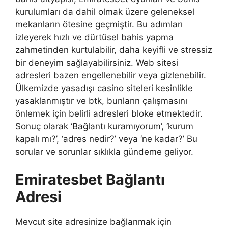
kurulumları da dahil olmak üzere geleneksel
mekanların ötesine geçmiştir. Bu adımları
izleyerek hızlı ve dürtüsel bahis yapma
zahmetinden kurtulabilir, daha keyifli ve stressiz
bir deneyim sağlayabilirsiniz. Web sitesi
adresleri bazen engellenebilir veya gizlenebilir.
Ülkemizde yasadışı casino siteleri kesinlikle
yasaklanmıştır ve btk, bunların çalışmasını
önlemek için belirli adresleri bloke etmektedir.
Sonuç olarak ‘Bağlantı kuramıyorum’, ‘kurum
kapalı mı?’, ‘adres nedir?’ veya ‘ne kadar?’ Bu
sorular ve sorunlar sıklıkla gündeme geliyor.
Emiratesbet Bağlantı
Adresi
Mevcut site adresinize bağlanmak için