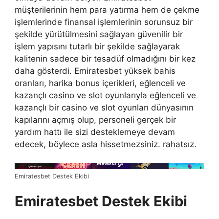
müşterilerinin hem para yatırma hem de çekme
işlemlerinde finansal işlemlerinin sorunsuz bir
şekilde yürütülmesini sağlayan güvenilir bir
işlem yapısını tutarlı bir şekilde sağlayarak
kalitenin sadece bir tesadüf olmadığını bir kez
daha gösterdi. Emiratesbet yüksek bahis
oranları, harika bonus içerikleri, eğlenceli ve
kazançlı casino ve slot oyunlarıyla eğlenceli ve
kazançlı bir casino ve slot oyunları dünyasının
kapılarını açmış olup, personeli gerçek bir
yardım hattı ile sizi desteklemeye devam
edecek, böylece asla hissetmezsiniz. rahatsız.
Emiratesbet Destek Ekibi
Emiratesbet Destek Ekibi