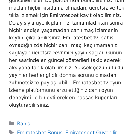
güncellemeleri bu platformda bulabilirsiniz. Tüm
maçları hiçbir kısıtlama olmadan, ücretsiz ve tek
tıkla izlemek için Emiratesbet kayıt olabilirsiniz.
Dolayısıyla üyelik planınızı tamamladıktan sonra
hiçbir endişe yaşamadan canlı maç izlemenin
keyfini çıkarabilirsiniz. Emiratesbet tv, bahis
oynadığınızda hiçbir canlı maçı kaçırmamanızı
sağlayan ücretsiz çevrimiçi yayın sağlar. Günün
her saatinde en güncel gösterileri takip ederek
aksiyona tanık olabilirsiniz. Yüksek çözünürlüklü
yayınlar herhangi bir donma sorunu olmadan
zahmetsizce paylaşılabilir. Emiratesbet tv oyun
izleme platformunu arzu ettiğiniz canlı oyun
deneyimi ile birleştirerek en hassas kuponları
oluşturabilirsiniz.
Kategoriler
Bahis
Etiketler
Emiratesbet Bonus
,
Emiratesbet Güvenilir