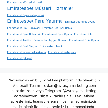
Emiratesbet Müşteri Hizmeti
Emiratesbet Müşteri Hizmetleri
Emiratesbet Oyun Kategorileri
Emiratesbet Para Yatırma
Emiratesbet Rulet Oyunu
Emiratesbet Slot Turnuvası
Emirates Bet Spor Bahis
Emiratesbet Spor Bahisleri
Emiratesbet Spor Oyunu
Emiratesbet Tv
Emiratesbet Twitter
Emiratesbet Uygun Oranlar
Emiratesbet Ödül Oyunu
Emiratesbet Özel Maçlar
Emiratesbet Üyelik
Emiratesbet İnceleme Hakkında
Emiratesbet İnstagram
Emiratesbet Şikayet
"Avrasya'nın en büyük reklam platformunda olmak için
Microsoft Teams:
reklam@avrasyamarketing.com
adresimizden veya Telegram: @Avrasyamarketing
adresimizden irtibat kurabilirsiniz. (Tek iletişim
adreslerimiz teams / telegram ve mail adresimizdir.
Harici hiçbir iletişim adresimiz bulunmamaktadır.