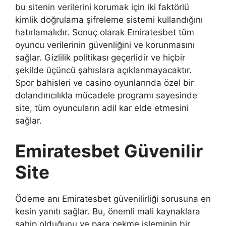
bu sitenin verilerini korumak için iki faktörlü
kimlik doğrulama şifreleme sistemi kullandığını
hatırlamalıdır. Sonuç olarak Emiratesbet tüm
oyuncu verilerinin güvenliğini ve korunmasını
sağlar. Gizlilik politikası geçerlidir ve hiçbir
şekilde üçüncü şahıslara açıklanmayacaktır.
Spor bahisleri ve casino oyunlarında özel bir
dolandırıcılıkla mücadele programı sayesinde
site, tüm oyuncuların adil kar elde etmesini
sağlar.
Emiratesbet Güvenilir
Site
Ödeme anı Emiratesbet güvenilirliği sorusuna en
kesin yanıtı sağlar. Bu, önemli mali kaynaklara
sahip olduğunu ve para çekme işleminin bir