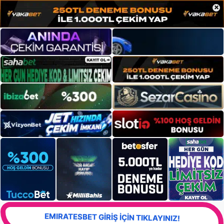
×
EMIRATESBET GİRİŞ İÇİN TIKLAYINIZ!