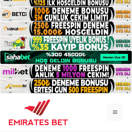
İçeriğe
atla
Menü