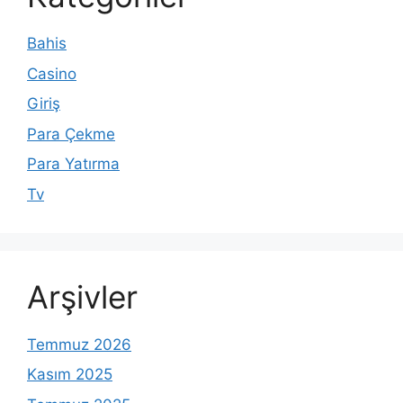
Bahis
Casino
Giriş
Para Çekme
Para Yatırma
Tv
Arşivler
Temmuz 2026
Kasım 2025