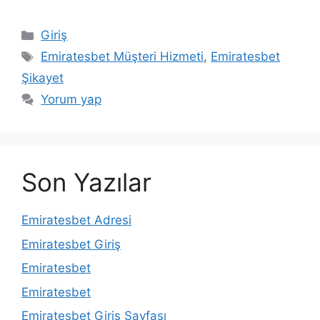
Kategoriler
Giriş
Etiketler
Emiratesbet Müşteri Hizmeti
,
Emiratesbet
Şikayet
Yorum yap
Son Yazılar
Emiratesbet Adresi
Emiratesbet Giriş
Emiratesbet
Emiratesbet
Emiratesbet Giriş Sayfası