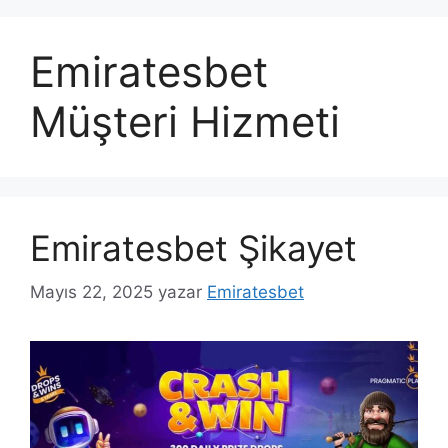
Emiratesbet
Müşteri Hizmeti
Emiratesbet Şikayet
Mayıs 22, 2025
yazar
Emiratesbet