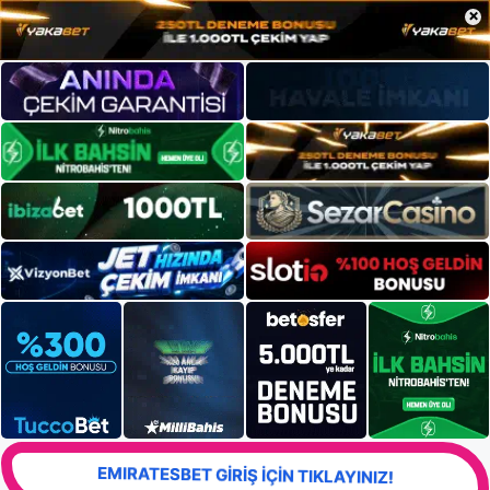
×
EMIRATESBET GİRİŞ İÇİN TIKLAYINIZ!