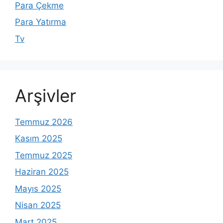
Para Çekme
Para Yatırma
Tv
Arşivler
Temmuz 2026
Kasım 2025
Temmuz 2025
Haziran 2025
Mayıs 2025
Nisan 2025
Mart 2025