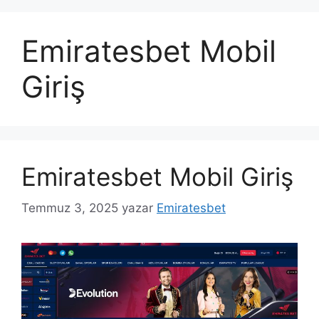
Emiratesbet Mobil
Giriş
Emiratesbet Mobil Giriş
Temmuz 3, 2025
yazar
Emiratesbet